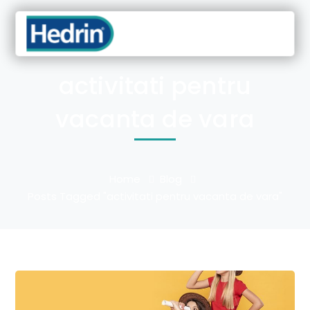
activitati pentru
vacanta de vara
Home
Blog
Posts Tagged "activitati pentru vacanta de vara"