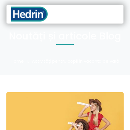
Noutăți și articole Blog
Home
Activități pentru copii în vacanța de vară