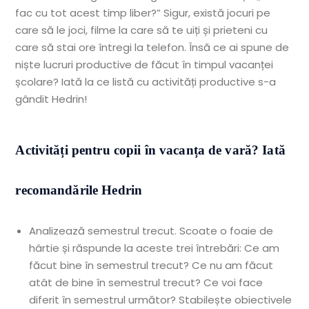
fac cu tot acest timp liber?” Sigur, există jocuri pe
care să le joci, filme la care să te uiți și prieteni cu
care să stai ore întregi la telefon. Însă ce ai spune de
niște lucruri productive de făcut în timpul vacanței
școlare? Iată la ce listă cu activități productive s-a
gândit Hedrin!
Activități pentru copii în vacanța de vară? Iată
recomandările Hedrin
Analizează semestrul trecut. Scoate o foaie de
hârtie și răspunde la aceste trei întrebări: Ce am
făcut bine în semestrul trecut? Ce nu am făcut
atât de bine în semestrul trecut? Ce voi face
diferit în semestrul următor? Stabilește obiectivele