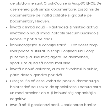
de platforme sunt CrashCourse și AsapSCIENCE. De
asemenea, poți urmări documentare. Există mii de
documentare de înaltă calitate și gratuite pe
Documentary Heaven.
Învață o limbă nouă – Păstrează-ți mintea activă
învățând o nouă limbă. Aplicații precum Duolingo și
Babbel îți pot fi de folos.
Îmbunătățește-ți condiția fizică – Tot acest timp
liber poate fi utilizat în scopul obținerii unui corp
puternic și a unei minți agere. De asemenea,
sportul te ajută să dormi mai bine.
Învață o nouă abilitate, cum ar fi vorbitul în public,
gătit, desen, gândire pozitivă.
Citește, fie că este vorba de poezie, dramaturgie,
beletristică sau texte de specialitate. Lectura este
un mod excelent de a-ți îmbunătăți capacitățile
cognitive.
Învață să-ți gestionezi banii. Gestionarea banilor