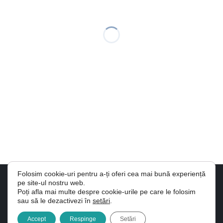
Folosim cookie-uri pentru a-ți oferi cea mai bună experiență
pe site-ul nostru web.
© Hedrin 2026. Promovare online
AdSymphony
Poți afla mai multe despre cookie-urile pe care le folosim
Regulamentul Campaniei “Puzzle Hedrin”
sau să le dezactivezi în
setări
.
Termeni, conditii si confidentialitate
Accept
Respinge
Setări