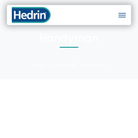
Handyman
Home
Archive by "Handyman"